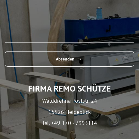
Absenden
FIRMA REMO SCHÜTZE
Walddrehna Poststr. 24
15926 Heideblick
Mit dem
Tel. +49 170 - 7993114
Laden der
Karte