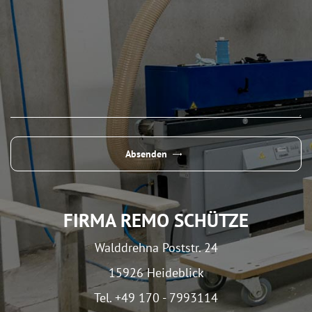
Absenden
FIRMA REMO SCHÜTZE
Walddrehna Poststr. 24
15926 Heideblick
Mit dem
Tel. +49 170 - 7993114
Laden der