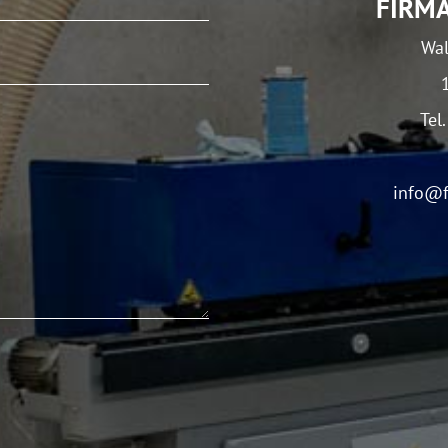
FIRM
Wal
Tel
info@f