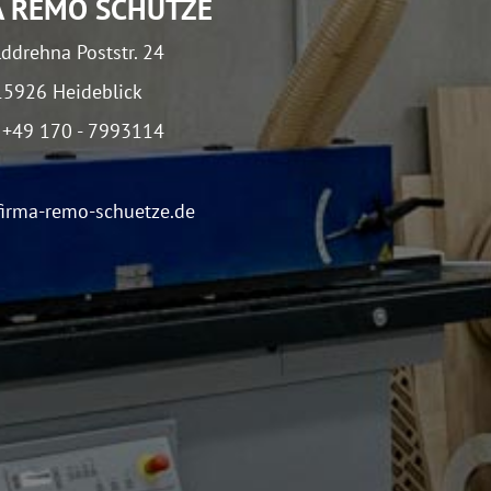
A REMO SCHÜTZE
ddrehna Poststr. 24
15926 Heideblick
. +49 170 - 7993114
irma-remo-schuetze.de